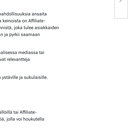
l
mahdollisuuksia ansaita
keinoista on Affiliate-
nnistä, joka tulee asiakkaiden
an ja pyrkii saamaan
siaalisessa mediassa tai
vat relevantteja
stäville ja sukulaisille.
öillä tai Affiliate-
, jolla voi houkutella