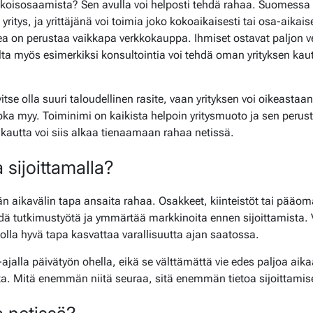
erikoisosaamista? Sen avulla voi helposti tehdä rahaa. Suomessa
itys, ja yrittäjänä voi toimia joko kokoaikaisesti tai osa-aikaise
dea on perustaa vaikkapa verkkokauppa. Ihmiset ostavat paljon ve
ta myös esimerkiksi konsultointia voi tehdä oman yrityksen kautta
itse olla suuri taloudellinen rasite, vaan yrityksen voi oikeasta
ka myy. Toiminimi on kaikista helpoin yritysmuoto ja sen per
kautta voi siis alkaa tienaamaan rahaa netissä.
 sijoittamalla?
än aikavälin tapa ansaita rahaa. Osakkeet, kiinteistöt tai pääoma
dä tutkimustyötä ja ymmärtää markkinoita ennen sijoittamista. V
i olla hyvä tapa kasvattaa varallisuutta ajan saatossa.
ajalla päivätyön ohella, eikä se välttämättä vie edes paljoa aika
ta. Mitä enemmän niitä seuraa, sitä enemmän tietoa sijoittamis