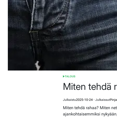
TALOUS
POSTED
IN
Miten tehdä r
Julkaistu
2025-10-24
Julkaissut
Pinja
Miten tehdä rahaa? Miten net
ajankohtaisemmiksi nykyään, k