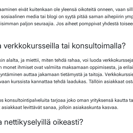
aminen eivät kuitenkaan ole yleensä oikoteitä onneen, vaan sil
 sosiaalinen media tai blogi on syytä pitää saman aihepiirin ympä
llisimman paljon seuraajia. Jos aiheet pomppivat yhdestä toiseen
 verkkokursseilla tai konsultoimalla?
in alalta, ja miettii, miten tehdä rahaa, voi luoda verkkokursseja 
in monet ihmiset ovat valmiita maksamaan oppimisesta, ja erilai
ntäminen auttaa jakamaan tietämystä ja taitoja. Verkkokurssi
 vaan kurssista kannattaa tehdä laadukas. Tällöin asiakkaat os
s konsultointipalveluita tarjoaa joko oman yrityksensä kautta tai
 asiakkaat levittävät sanaa, jolloin asiakaskunta kasvaa.
a nettikyselyillä oikeasti?