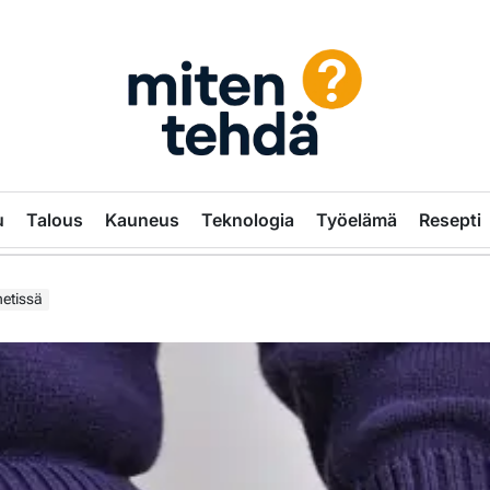
MitenTehdä.com
–
u
Talous
Kauneus
Teknologia
Työelämä
Resepti
Käytännön
oppaita
netissä
ja
vinkkejä
arkeen
|