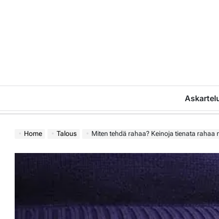
Skip
to
content
Askartel
Home
Talous
Miten tehdä rahaa? Keinoja tienata rahaa 