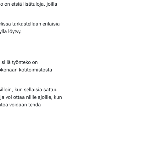
on etsiä lisätuloja, joilla
issa tarkastellaan erilaisia
llä löytyy.
 sillä työnteko on
kokonaan kotitoimistosta
illoin, kun sellaisia sattuu
 voi ottaa niille ajoille, kun
antoa voidaan tehdä