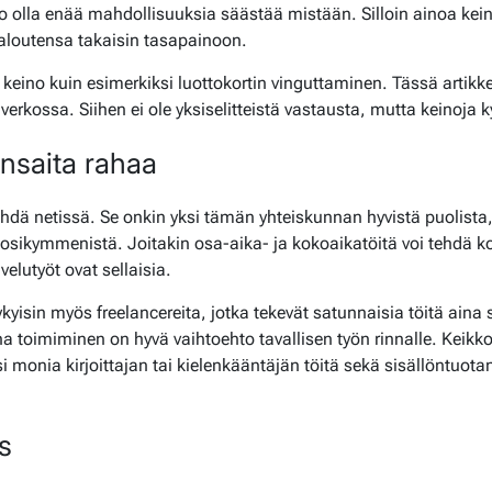
do olla enää mahdollisuuksia säästää mistään. Silloin ainoa keino 
aloutensa takaisin tasapainoon.
keino kuin esimerkiksi luottokortin vinguttaminen. Tässä artikkel
verkossa. Siihen ei ole yksiselitteistä vastausta, mutta keinoja ky
ansaita rahaa
ehdä netissä. Se onkin yksi tämän yhteiskunnan hyvistä puolista,
uosikymmenistä. Joitakin osa-aika- ja kokoaikatöitä voi tehdä 
velutyöt ovat sellaisia.
ykyisin myös freelancereita, jotka tekevät satunnaisia töitä aina s
a toimiminen on hyvä vaihtoehto tavallisen työn rinnalle. Keikkoja
si monia kirjoittajan tai kielenkääntäjän töitä sekä sisällöntuot
s