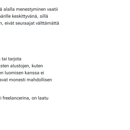
lä alalla menestyminen vaatii
rille keskittyvänä, sillä
, eivät seuraajat välttämättä
tai tarjota
sten alustojen, kuten
en luomisen kanssa ei
tavat monesti mahdollisen
 freelancerina, on laatu