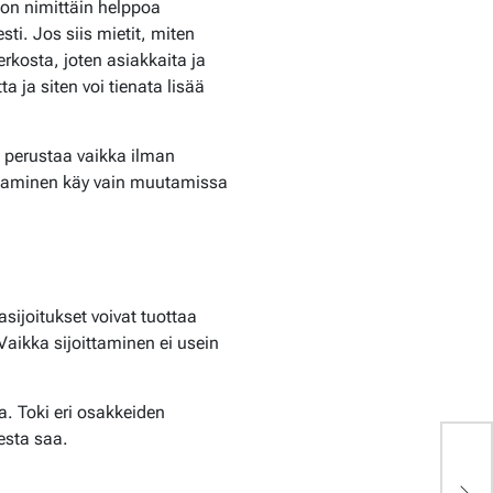
 on nimittäin helppoa
sti. Jos siis mietit, miten
rkosta, joten asiakkaita ja
 ja siten voi tienata lisää
an perustaa vaikka ilman
ustaminen käy vain muutamissa
sijoitukset voivat tuottaa
aikka sijoittaminen ei usein
a. Toki eri osakkeiden
esta saa.
M
tä