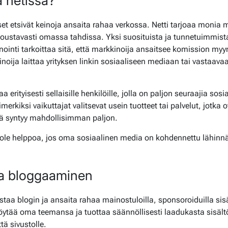
 netissä?
t etsivät keinoja ansaita rahaa verkossa. Netti tarjoaa monia 
 joustavasti omassa tahdissa. Yksi suosituista ja tunnetuimmista 
inointi tarkoittaa sitä, että markkinoija ansaitsee komission myy
oija laittaa yrityksen linkin sosiaaliseen mediaan tai vastaava
aa erityisesti sellaisille henkilöille, jolla on paljon seuraajia so
merkiksi vaikuttajat valitsevat usein tuotteet tai palvelut, jotka o
tiä syntyy mahdollisimman paljon.
i ole helppoa, jos oma sosiaalinen media on kohdennettu lähinnä y
ja bloggaaminen
staa blogin ja ansaita rahaa mainostuloilla, sponsoroiduilla sisäll
öytää oma teemansa ja tuottaa säännöllisesti laadukasta sisältöä
ttä sivustolle.