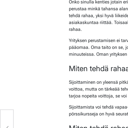
Onko sinulla kenties jotain 
perustaa minkä tahansa alan yr
tehdä rahaa, yksi hyvä liikei
asiakaskuntaa riittää. Toisaal
rahaa.
Yrityksen perustamisen ei tarv
pääomaa. Oma taito on se, jo
minuuteissa. Oman yrityksen 
Miten tehdä rahaa
Sijoittaminen on yleensä pitk
voittoa, mutta on tärkeää teh
tarjoa nopeita voittoja, se vo
Sijoittamista voi tehdä vapaa-
pörssikursseja on hyvä seura