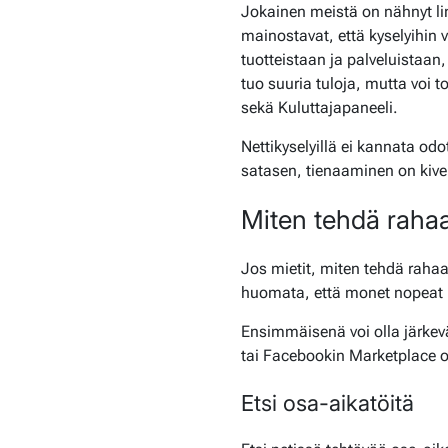
Jokainen meistä on nähnyt lin
mainostavat, että kyselyihin
tuotteistaan ja palveluistaan
tuo suuria tuloja, mutta voi 
sekä Kuluttajapaneeli.
Nettikyselyillä ei kannata o
satasen, tienaaminen on kive
Miten tehdä raha
Jos mietit, miten tehdä rahaa
huomata, että monet nopeat ke
Ensimmäisenä voi olla järkevä
tai Facebookin Marketplace ov
Etsi osa-aikatöitä