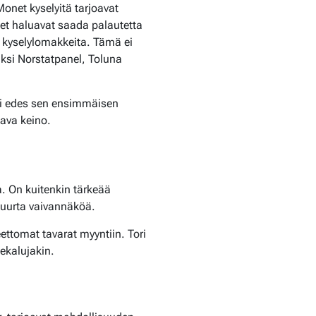
onet kyselyitä tarjoavat
set haluavat saada palautetta
n kyselylomakkeita. Tämä ei
iksi Norstatpanel, Toluna
tai edes sen ensimmäisen
ava keino.
. On kuitenkin tärkeää
 suurta vaivannäköä.
ettomat tavarat myyntiin. Tori
ekalujakin.