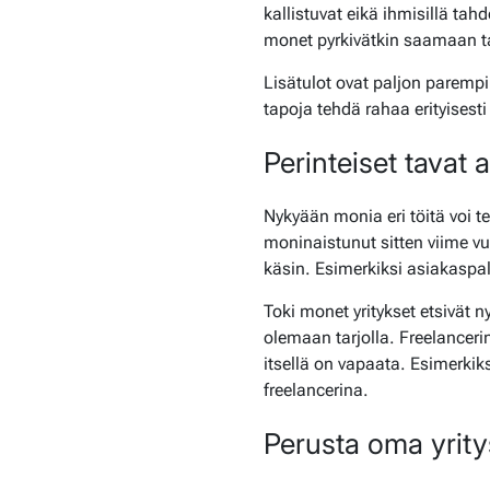
kallistuvat eikä ihmisillä tah
monet pyrkivätkin saamaan t
Lisätulot ovat paljon parempi 
tapoja tehdä rahaa erityisesti 
Perinteiset tavat 
Nykyään monia eri töitä voi t
moninaistunut sitten viime v
käsin. Esimerkiksi asiakaspal
Toki monet yritykset etsivät n
olemaan tarjolla. Freelancerin
itsellä on vapaata. Esimerkik
freelancerina.
Perusta oma yrity