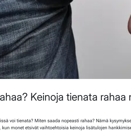
ahaa? Keinoja tienata rahaa 
issä voi tienata? Miten saada nopeasti rahaa? Nämä kysymykset
un monet etsivät vaihtoehtoisia keinoja lisätulojen hankkimisee