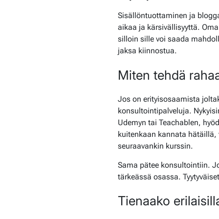
Sisällöntuottaminen ja blogga
aikaa ja kärsivällisyyttä. Oma
silloin sille voi saada mahdo
jaksa kiinnostua.
Miten tehdä rahaa
Jos on erityisosaamista joltak
konsultointipalveluja. Nykyis
Udemyn tai Teachablen, hyödy
kuitenkaan kannata hätäillä,
seuraavankin kurssin.
Sama pätee konsultointiin. Jo
tärkeässä osassa. Tyytyväiset
Tienaako erilaisill