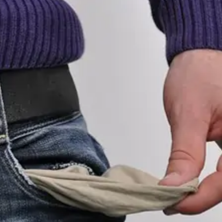
Teknologia,
talous,
askartelu
ja
kauneus