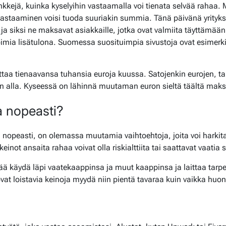
kkejä, kuinka kyselyihin vastaamalla voi tienata selvää rahaa. M
 vastaaminen voisi tuoda suuriakin summia. Tänä päivänä yrityk
, ja siksi ne maksavat asiakkaille, jotka ovat valmiita täyttämää
toimia lisätulona. Suomessa suosituimpia sivustoja ovat esimerk
dottaa tienaavansa tuhansia euroja kuussa. Satojenkin eurojen, 
n alla. Kyseessä on lähinnä muutaman euron sieltä täältä maks
a nopeasti?
 nopeasti, on olemassa muutamia vaihtoehtoja, joita voi harkita
inot ansaita rahaa voivat olla riskialttiita tai saattavat vaatia
ä käydä läpi vaatekaappinsa ja muut kaappinsa ja laittaa tarpe
at loistavia keinoja myydä niin pientä tavaraa kuin vaikka huon