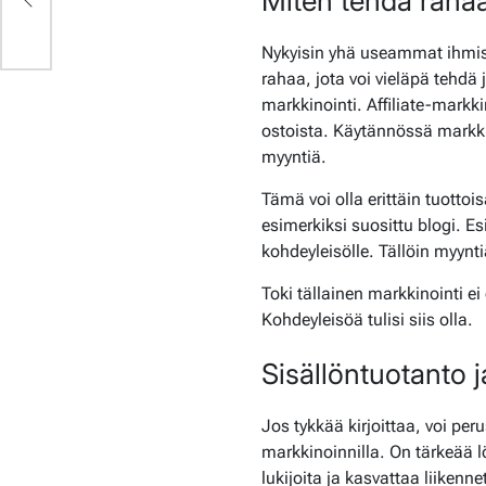
Miten tehdä rahaa
Nykyisin yhä useammat ihmise
rahaa, jota voi vieläpä tehdä
markkinointi. Affiliate-markk
ostoista. Käytännössä markkin
myyntiä.
Tämä voi olla erittäin tuottois
esimerkiksi suosittu blogi. Esi
kohdeyleisölle. Tällöin myyn
Toki tällainen markkinointi e
Kohdeyleisöä tulisi siis olla.
Sisällöntuotanto 
Jos tykkää kirjoittaa, voi peru
markkinoinnilla. On tärkeää l
lukijoita ja kasvattaa liikenne