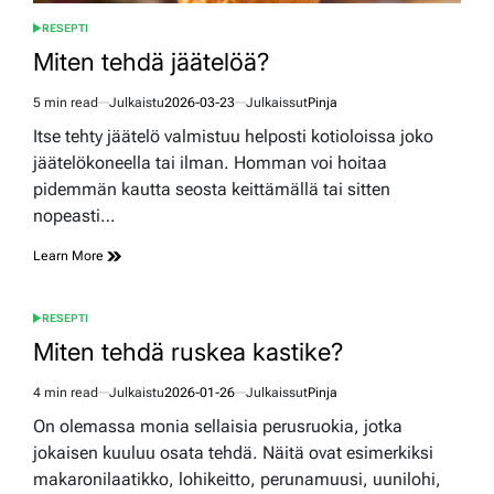
RESEPTI
POSTED
IN
Miten tehdä jäätelöä?
5 min read
Julkaistu
2026-03-23
Julkaissut
Pinja
Estimated
read
Itse tehty jäätelö valmistuu helposti kotioloissa joko
time
jäätelökoneella tai ilman. Homman voi hoitaa
pidemmän kautta seosta keittämällä tai sitten
nopeasti…
Learn More
RESEPTI
POSTED
IN
Miten tehdä ruskea kastike?
4 min read
Julkaistu
2026-01-26
Julkaissut
Pinja
Estimated
read
On olemassa monia sellaisia perusruokia, jotka
time
jokaisen kuuluu osata tehdä. Näitä ovat esimerkiksi
makaronilaatikko, lohikeitto, perunamuusi, uunilohi,