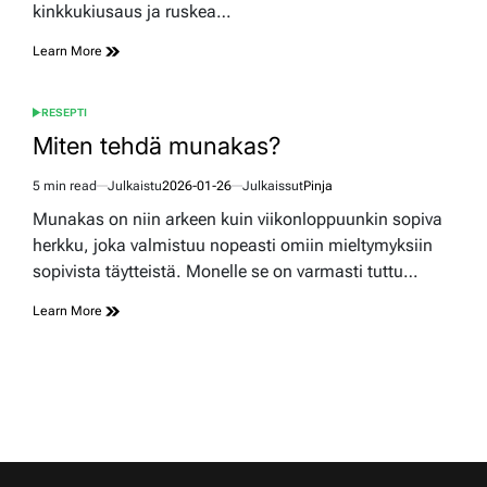
kinkkukiusaus ja ruskea…
Learn More
RESEPTI
POSTED
IN
Miten tehdä munakas?
5 min read
Julkaistu
2026-01-26
Julkaissut
Pinja
Estimated
read
Munakas on niin arkeen kuin viikonloppuunkin sopiva
time
herkku, joka valmistuu nopeasti omiin mieltymyksiin
sopivista täytteistä. Monelle se on varmasti tuttu…
Learn More