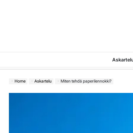
Skip
to
content
Askartel
Home
Askartelu
Miten tehdä paperilennokki?