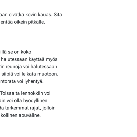
aan eivätkä kovin kauas. Sitä
entää oikein pitkälle.
illä se on koko
oi halutessaan käyttää myös
in reunoja voi halutessaan
siipiä voi leikata muotoon.
entorata voi lyhentyä.
 Toisaalta lennokkiin voi
ain voi olla hyödyllinen
da tarkemmat rajat, jolloin
kollinen apuväline.