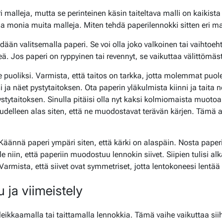
malleja, mutta se perinteinen käsin taiteltava malli on kaikista
lla monia muita malleja. Miten tehdä paperilennokki sitten eri ma
än valitsemalla paperi. Se voi olla joko valkoinen tai vaihtoehto
ileä. Jos paperi on ryppyinen tai revennyt, se vaikuttaa välittömäs
se puoliksi. Varmista, että taitos on tarkka, jotta molemmat puol
ja näet pystytaitoksen. Ota paperin yläkulmista kiinni ja taita n
ystytaitoksen. Sinulla pitäisi olla nyt kaksi kolmiomaista muotoa
 uudelleen alas siten, että ne muodostavat terävän kärjen. Tämä
 Käännä paperi ympäri siten, että kärki on alaspäin. Nosta paperi
ille niin, että paperiin muodostuu lennokin siivet. Siipien tulisi a
 Varmista, että siivet ovat symmetriset, jotta lentokoneesi lentä
 ja viimeistely
ikkaamalla tai taittamalla lennokkia. Tämä vaihe vaikuttaa siih