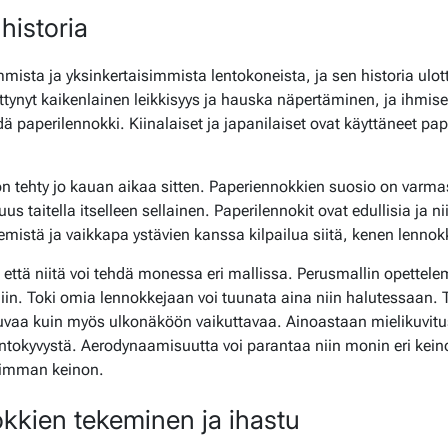
historia
mista ja yksinkertaisimmista lentokoneista, ja sen historia ulot
ittynyt kaikenlainen leikkisyys ja hauska näpertäminen, ja ihmi
ä paperilennokki. Kiinalaiset ja japanilaiset ovat käyttäneet paper
 tehty jo kauan aikaa sitten. Paperiennokkien suosio on varmast
us taitella itselleen sellainen. Paperilennokit ovat edullisia ja n
mistä ja vaikkapa ystävien kanssa kilpailua siitä, kenen lennok
että niitä voi tehdä monessa eri mallissa. Perusmallin opettelem
iin. Toki omia lennokkejaan voi tuunata aina niin halutessaan. 
tuvaa kuin myös ulkonäköön vaikuttavaa. Ainoastaan mielikuvit
entokyvystä. Aerodynaamisuutta voi parantaa niin monin eri kein
haimman keinon.
okkien tekeminen ja ihastu