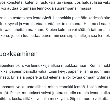
ös koristeita, kuten piirustuksia tai värejä. Jos haluat lisää vaka
mä voi auttaa pitämään lennokkia suorempana ilmassa.
 on aika testata sen lentokykyä. Lennokkia pidetään kädessä siten
n kevyesti ja varmistetaan, että heitto on suora. Heittoa ei saa 
uin vain lähettää matkaan. Siipien kulmaa voi säätää taittamalla 
kona, jolloin tuuli ottaa paremmin sen siipien alle ja saa lenn
muokkaaminen
paperilennokin, voi lennokkeja alkaa muokkaamaan. Kun lenno
kiksi paperin painolla väliä. Liian kevyt paperi ei lennä juuri m
mästi. Erilaisia papereita kokeilemalla voi löytää omaan tyyliins
runsaasti vaikutusta siihen, miten lennokki lentää. Lisää taivutuk
mät. Pienet muutokset voivat johtaa suuriin eroihin lennon aik
aihtaa, koska silläkin voi olla merkitystä. Siipien muoto vaikuttaa