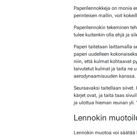
Paperilennokkeja on monia eri 
perinteisen mallin, voit kokei
Paperilennokin tekeminen tehdä
tulee kuitenkin olla ehjä ja s
Paperi taitetaan laittamalla 
paperi uudelleen kokonaiseksi 
niin, että kulmat kohtaavat p
taivutetut kulmat ja taita ne
aerodynaamisuuden kanssa.
Seuraavaksi taitellaan siivet.
kärjet ovat, ja taita taas sivu
ja ulottua hieman reunan yli.
Lennokin muotoilu
Lennokin muotoa voi säätää le