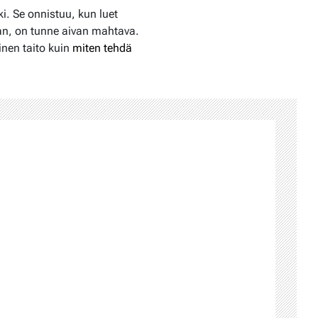
ki. Se onnistuu, kun luet
an, on tunne aivan mahtava.
inen taito kuin
miten tehdä