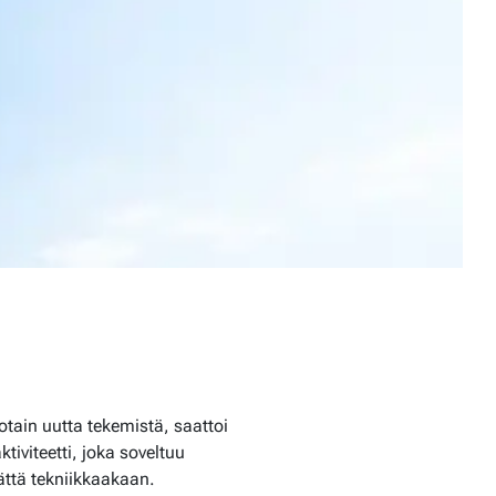
jotain uutta tekemistä, saattoi
tiviteetti, joka soveltuu
mättä tekniikkaakaan.