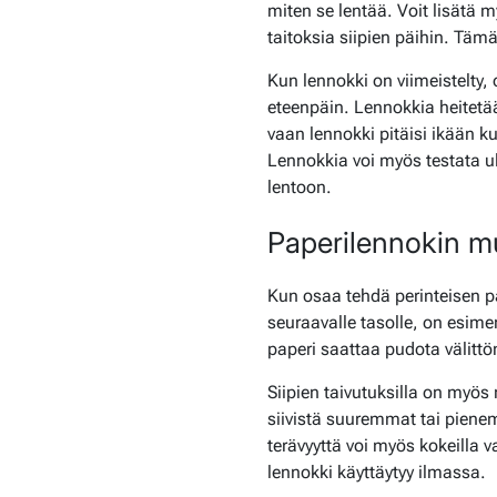
miten se lentää. Voit lisätä my
taitoksia siipien päihin. Tä
Kun lennokki on viimeistelty,
eteenpäin. Lennokkia heitetää
vaan lennokki pitäisi ikään k
Lennokkia voi myös testata ul
lentoon.
Paperilennokin 
Kun osaa tehdä perinteisen 
seuraavalle tasolle, on esimer
paperi saattaa pudota välittö
Siipien taivutuksilla on myös 
siivistä suuremmat tai pienem
terävyyttä voi myös kokeilla v
lennokki käyttäytyy ilmassa.