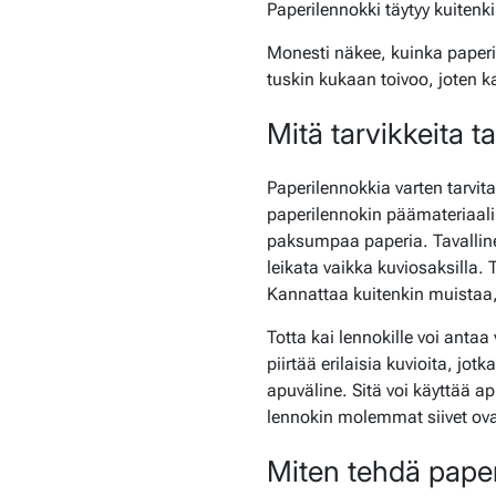
Paperilennokki täytyy kuitenki
Monesti näkee, kuinka paperi
tuskin kukaan toivoo, joten k
Mitä tarvikkeita t
Paperilennokkia varten tarvita
paperilennokin päämateriaali.
paksumpaa paperia. Tavalline
leikata vaikka kuviosaksilla.
Kannattaa kuitenkin muistaa, et
Totta kai lennokille voi antaa
piirtää erilaisia kuvioita, jot
apuväline. Sitä voi käyttää a
lennokin molemmat siivet ova
Miten tehdä paper