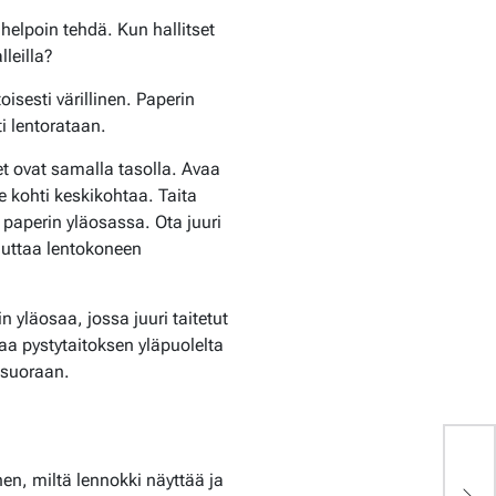
 helpoin tehdä. Kun hallitset
lleilla?
isesti värillinen. Paperin
ti lentorataan.
et ovat samalla tasolla. Avaa
e kohti keskikohtaa. Taita
 paperin yläosassa. Ota juuri
 auttaa lentokoneen
n yläosaa, jossa juuri taitetut
lkaa pystytaitoksen yläpuolelta
ä suoraan.
M
en, miltä lennokki näyttää ja