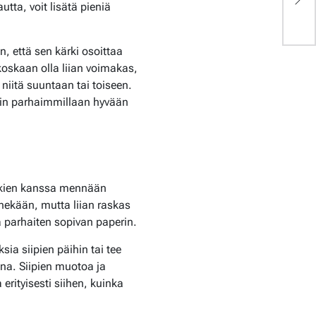
Op
utta, voit lisätä pieniä
, että sen kärki osoittaa
koskaan olla liian voimakas,
niitä suuntaan tai toiseen.
okin parhaimmillaan hyvään
kkien kanssa mennään
innekään, mutta liian raskas
ä parhaiten sopivan paperin.
sia siipien päihin tai tee
ana. Siipien muotoa ja
 erityisesti siihen, kuinka