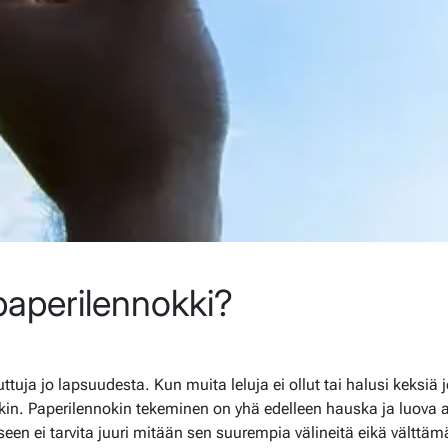
paperilennokki?
ttuja jo lapsuudesta. Kun muita leluja ei ollut tai halusi keksiä 
kin. Paperilennokin tekeminen on yhä edelleen hauska ja luova ak
iseen ei tarvita juuri mitään sen suurempia välineitä eikä välttä