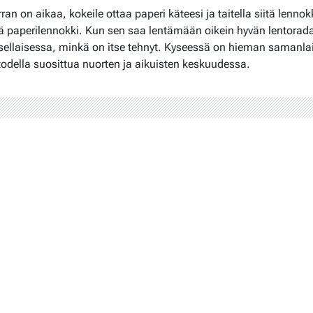
ran on aikaa, kokeile ottaa paperi käteesi ja taitella siitä lennok
 paperilennokki. Kun sen saa lentämään oikein hyvän lentorad
 sellaisessa, minkä on itse tehnyt. Kyseessä on hieman samanla
t todella suosittua nuorten ja aikuisten keskuudessa.