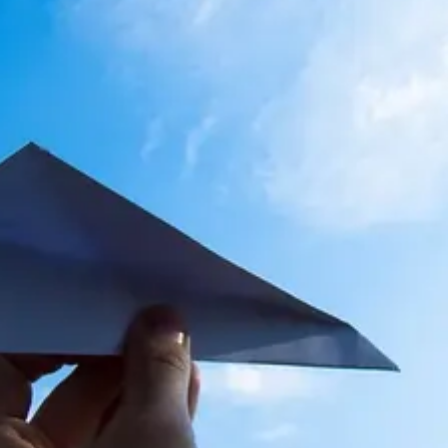
Teknologia,
talous,
askartelu
ja
kauneus