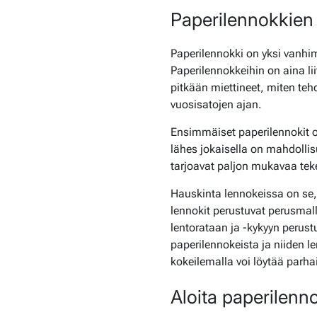
Paperilennokkien 
Paperilennokki on yksi vanhim
Paperilennokkeihin on aina li
pitkään miettineet, miten tehd
vuosisatojen ajan.
Ensimmäiset paperilennokit on
lähes jokaisella on mahdollisu
tarjoavat paljon mukavaa teke
Hauskinta lennokeissa on se, 
lennokit perustuvat perusmall
lentorataan ja -kykyyn perus
paperilennokeista ja niiden l
kokeilemalla voi löytää par
Aloita paperilenn