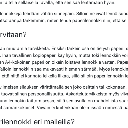
n taitella sellaisella tavalla, että sen saa lentämään hyvin.
lennokkeja tehdään vähän sinnepäin. Silloin ne eivät lennä suor
atsotaanpa tarkemmin, miten tehdä paperilennokki niin, että se l
arvitaan?
an muutamia tarvikkeita. Ensiksi tärkein osa on tietysti paperi, s
 Ihan tavallinen kopiopaperi käy hyvin, mutta toki lennokkiin v
n A4-kokoinen paperi on oikein loistava lennokkia varten. Paper
 Tällöin lennokkiin saa mukavasti hieman särmää. Myös lennokin 
tä niitä ei kannata leikellä liikaa, sillä silloin paperilennokin l
 viimeisen silauksen värittämällä sen joko osittain tai kokonaan.
ka tuovat siihen persoonallisuutta. Askartelutarvikkeista myös viiv
puna lennokin taittamisessa, sillä sen avulla on mahdollista saa
t samankokoiset. Viivain ei kuitenkaan ole missään nimessä pa
ilennokki eri malleilla?