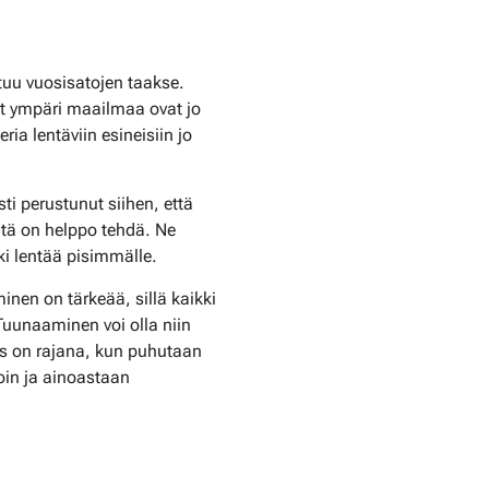
tuu vuosisatojen taakse.
set ympäri maailmaa ovat jo
ia lentäviin esineisiin jo
i perustunut siihen, että
iitä on helppo tehdä. Ne
ki lentää pisimmälle.
inen on tärkeää, sillä kaikki
Tuunaaminen voi olla niin
us on rajana, kun puhutaan
oin ja ainoastaan