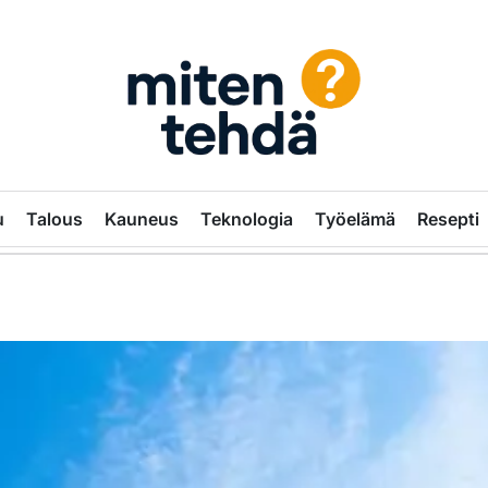
MitenTehdä.com
–
u
Talous
Kauneus
Teknologia
Työelämä
Resepti
Käytännön
oppaita
ja
vinkkejä
arkeen
|