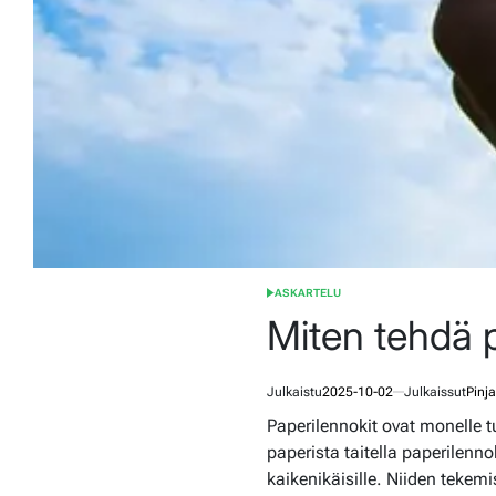
ASKARTELU
POSTED
IN
Miten tehdä 
Julkaistu
2025-10-02
Julkaissut
Pinja
Paperilennokit ovat monelle tu
paperista taitella paperilenno
kaikenikäisille. Niiden tekem